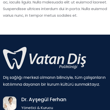
ac, iaculis ligula. Nulla malesuada elit ut euismod laoreet.
Suspendisse ultrices interdum dui in porta. Nulla euismod
varius nunc, in tempor metus sodales et.
Diş sağlığı merkezi olmanın bilinciyle, tüm çalışanların
katılımına dayanan bir kurum kültürü sunmaktayız.
Dr. Ayşegül Ferhan
Yönetici & Kurucu