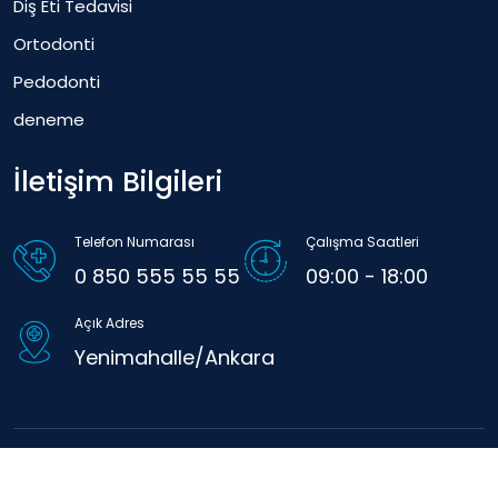
Diş Eti Tedavisi
Ortodonti
Pedodonti
deneme
İletişim Bilgileri
Telefon Numarası
Çalışma Saatleri
0 850 555 55 55
09:00 - 18:00
Açık Adres
Yenimahalle/Ankara
Copyright © Tüm Hakları Saklıdır
Diş Polikinliği.