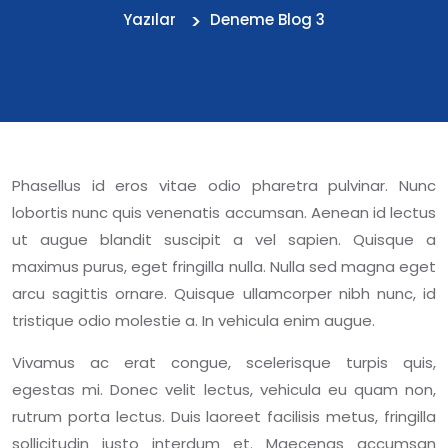
Yazılar
Deneme Blog 3
Phasellus id eros vitae odio pharetra pulvinar. Nunc
lobortis nunc quis venenatis accumsan. Aenean id lectus
ut augue blandit suscipit a vel sapien. Quisque a
maximus purus, eget fringilla nulla. Nulla sed magna eget
arcu sagittis ornare. Quisque ullamcorper nibh nunc, id
tristique odio molestie a. In vehicula enim augue.
Vivamus ac erat congue, scelerisque turpis quis,
egestas mi. Donec velit lectus, vehicula eu quam non,
rutrum porta lectus. Duis laoreet facilisis metus, fringilla
sollicitudin justo interdum et. Maecenas accumsan